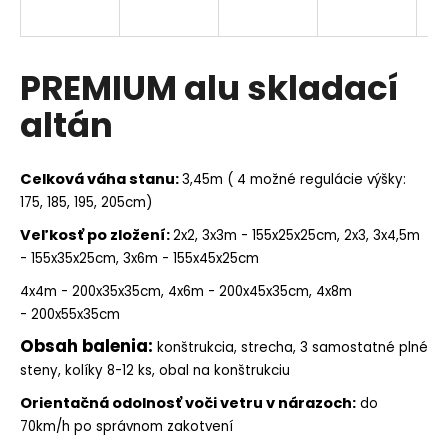
A
R
PREMIUM alu skladací
M
altán
O
Celková váha stanu
:
3,45m ( 4 možné regulácie výšky:
175, 185, 195, 205cm)
Veľkosť po zložení:
2x2, 3x3m - 155x25x25cm, 2x3, 3x4,5m
- 155x35x25cm, 3x6m - 155x45x25cm
4x4m - 200x35x35cm, 4x6m - 200x45x35cm, 4x8m
- 200x55x35cm
Obsah balenia:
konštrukcia, strecha, 3 samostatné plné
steny, kolíky 8-12 ks, obal na konštrukciu
Orientačná odolnosť voči vetru v nárazoch:
do
70km/h po správnom zakotvení