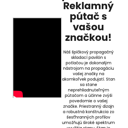
Reklamný
pútač s
vašou
značkou!
Náš špičkový propagačný
skladací pavilón s
potlačou je dokonalým
nástrojom na propagáciu
vašej značky na
akomkoľvek podujatí. Stan
sa stane
neprehliadnuteľným
pútačom a účinne zvýši
povedomie o vašej
značke. Priestranný dizajn
a robustná konštrukcia zo
šesťhranných profilov
umožňujú široké spektrum
využitia stanu. Stan je