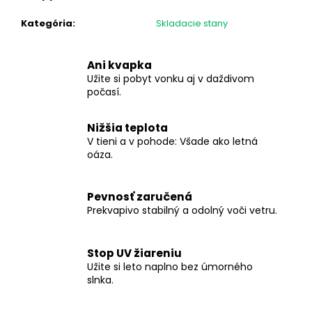
Kategória
:
Skladacie stany
Ani kvapka
Užite si pobyt vonku aj v daždivom
počasí.
Nižšia teplota
V tieni a v pohode: Všade ako letná
oáza.
Pevnosť zaručená
Prekvapivo stabilný a odolný voči vetru.
Stop UV žiareniu
Užite si leto naplno bez úmorného
slnka.