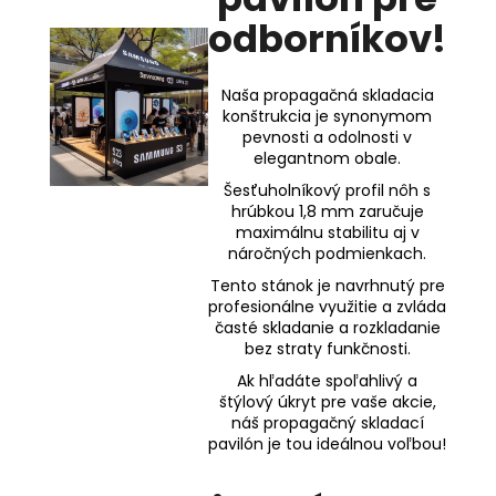
odborníkov!
Naša propagačná skladacia
konštrukcia je synonymom
pevnosti a odolnosti v
elegantnom obale.
Šesťuholníkový profil nôh s
hrúbkou 1,8 mm zaručuje
maximálnu stabilitu aj v
náročných podmienkach.
Tento stánok je navrhnutý pre
profesionálne využitie a zvláda
časté skladanie a rozkladanie
bez straty funkčnosti.
Ak hľadáte spoľahlivý a
štýlový úkryt pre vaše akcie,
náš propagačný skladací
pavilón je tou ideálnou voľbou!